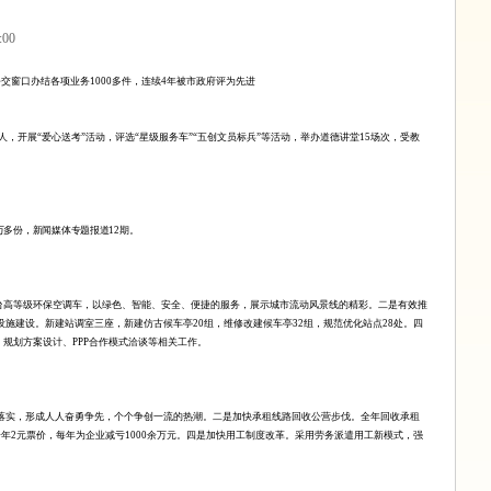
:00
公交窗口办结各项业务
1000
多件，连续
4
年被市政府评为先进
人，开展
“爱心送考”活动，评选“星级服务车”“五创文员标兵”等活动，举办道德讲堂
15
场次，受教
万多份，新闻媒体专题报道
12
期。
台高等级环保空调车，以绿色、智能、安全、便捷的服务，展示城市流动风景线的精彩。二是有效推
设施建设。新建站调室三座，新建仿古候车亭
20
组，维修改建候车亭
32
组，规范优化站点
28
处。四
、规划方案设计、
PPP
合作模式洽谈等相关工作。
有落实，形成人人奋勇争先，个个争创一流的热潮。二是加快承租线路回收公营步伐。全年回收承租
全年
2
元票价，每年为企业减亏
1000
余万元。四是加快用工制度改革。采用劳务派遣用工新模式，强