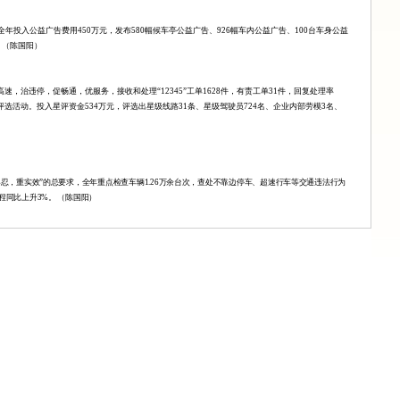
全年投入公益广告费用
450
万元，发布
580
幅候车亭公益广告、
926
幅车内公益广告、
100
台车身公益
（陈国阳）
高速，治违停，促畅通，优服务，接收和处理“
12345
”工单
1628
件，有责工单
31
件，回复处理率
评选活动。投入星评资金
534
万元，评选出星级线路
31
条、星级驾驶员
724
名、企业内部劳模
3
名、
容忍，重实效”的总要求，全年重点检查车辆
1.26
万余台次，查处不靠边停车、超速行车等交通违法行为
程同比上升
3%
。
（陈国阳）