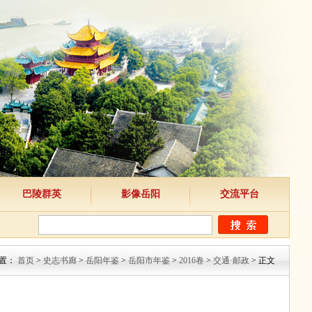
巴陵群英
影像岳阳
交流平台
置：
首页
>
史志书廊
>
岳阳年鉴
>
岳阳市年鉴
>
2016卷
>
交通·邮政
> 正文