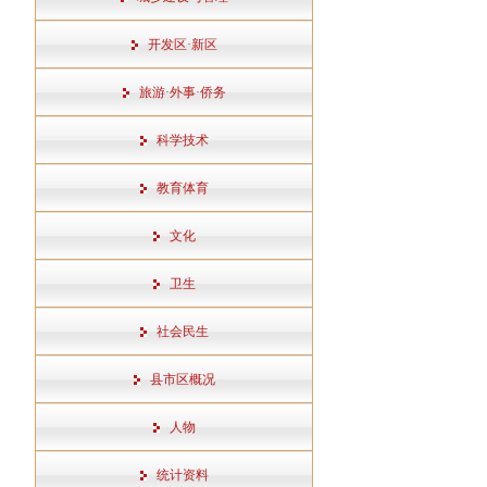
开发区·新区
旅游·外事·侨务
科学技术
教育体育
文化
卫生
社会民生
县市区概况
人物
统计资料