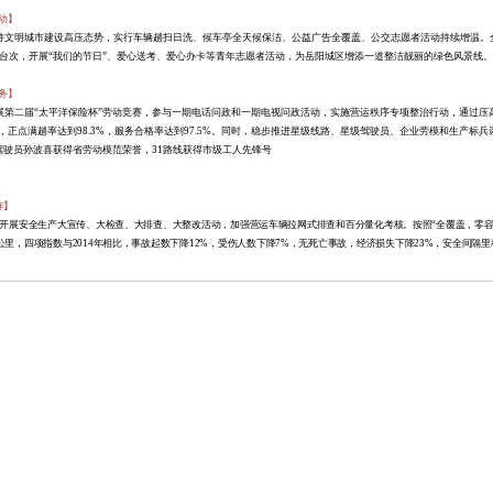
动】
持文明城市建设高压态势，实行车辆趟扫日洗、候车亭全天候保洁、公益广告全覆盖、公交志愿者活动持续增温。
台次，开展
“我们的节日”、爱心送考、爱心办卡等青年志愿者活动，为岳阳城区增添一道整洁靓丽的绿色风景线。
务】
展第二届
“太平洋保险杯”劳动竞赛，参与一期电话问政和一期电视问政活动，实施营运秩序专项整治行动，通过压
，正点满趟率达到
98.3%
，服务合格率达到
97.5%
。同时，稳步推进星级线路、星级驾驶员、企业劳模和生产标兵
驾驶员孙波喜获得省劳动模范荣誉，
31
路线获得市级工人先锋号
作】
开展安全生产大宣传、大检查、大排查、大整改活动，加强营运车辆拉网式排查和百分量化考核。按照
“全覆盖，零
公里，四项指数与
2014
年相比，事故起数下降
12%
，受伤人数下降
7%
，无死亡事故，经济损失下降
23%
，安全间隔里