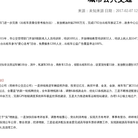
来源：未知来源
日期：
2017-02-07 12
部门进一步完善《出租车质量信誉考核办法》，发放燃油补贴
2900
万元，完成
1702
台出租车换证工作，政务中心
015
年，市公交管理部门开放
9
期新准入人员培训班，培训
1093
人，开放继续教育培训班
32
人，培训上岗人员
5547
0
台出租车参与
“爱心送考”活动，免费服务
1200
人次，出租车公益广告覆盖率达
100%
。
查扣非法
营运车辆
510
台，其中，私家车
301
台，商务车
125
台，假冒出租车
85
台，设置宣传窗
15
块，发放整治通告
10
设】
总公司（简称市公交总公司）一是持续推进车辆提档升级。投资过亿元，购买中通、金龙、金旅、南车等厂家
215
起点、全覆盖”的新一轮线网优化，全年新增线路
1
条，调整
6
条线路走向，优化
12
条线路运力。三是不断推进配套
00
余万元，完善
GPS
智能调度系统和车载监控系统建设。五是大力推进南客运枢纽站建设。办理
1.6
公顷土地过户
】
足于
“实”增效益。一是加快目标考评改革。调整考核重心，突出利润考核，实现月月有考评、事事有督办、样样
实现公车公营，整合资源，挖潜增效。三是促成并配合发改委完成高等级车票价调整工作。实现新能源高等级车
人员清理工作。