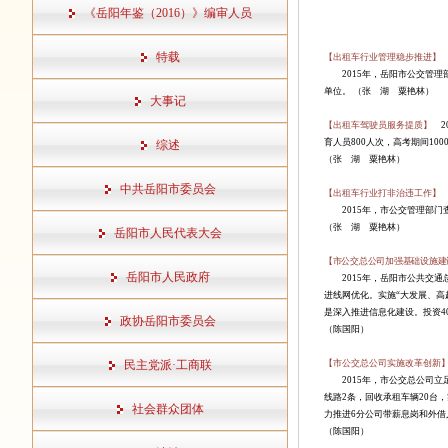
《岳阳年鉴（2016）》编审人员
特载
【出租车行业管理稳步推进】
2015
年，岳阳市公交管理
单位。
（张 湖 粟艳林）
大事记
【出租车驾驶员服务提质】
2
育人员
800
人次，高考期间
100
综述
（张 湖 粟艳林）
中共岳阳市委员会
【出租车行业打非治违工作】
2015
年，市公交管理部门
（张 湖 粟艳林）
岳阳市人民代表大会
【市公交总公司加强基础设施建
岳阳市人民政府
2015
年，岳阳市公共交通
进线网优化。实施
“大发展、高
是深入推进信息化建设。投资
4
政协岳阳市委员会
（陈国阳）
民主党派·工商联
【市公交总公司实施改革创新
2015
年，市公交总公司立
线路
2
条，回收承租车辆
20
台，
社会群众团体
力推进
6
分公司带薪息岗和外借
（陈国阳）