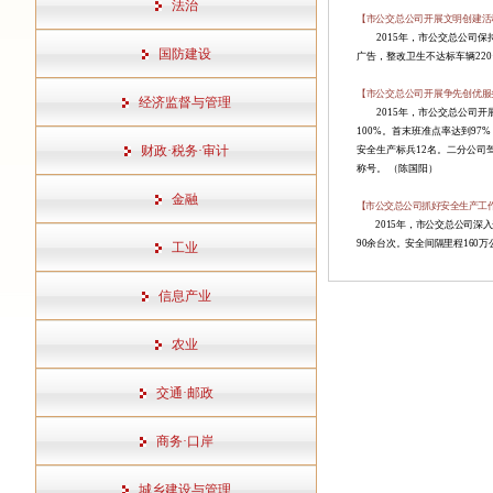
法治
【市公交总公司开展文明创建活
2015
年，市公交总公司保
国防建设
广告，整改卫生不达标车辆
220
【市公交总公司开展争先创优服
经济监督与管理
2015
年，市公交总公司开
100%
。首末班准点率达到
97%
财政·税务·审计
安全生产标兵
12
名。二分公司
称号。
（陈国阳）
金融
【市公交总公司抓好安全生产工
2015
年，市公交总公司深入
90
余台次。安全间隔里程
160
万
工业
信息产业
农业
交通·邮政
商务·口岸
城乡建设与管理