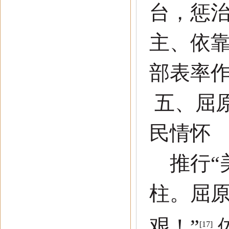
台，惩
主、依
部表率
五
、
屈
民情怀
推行
“
柱。屈
艰！
”
[17]