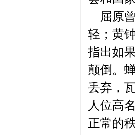
屈原曾
轻；黄
指出如
颠倒。
丢弃，
人位高
正常的