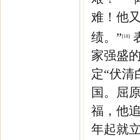
难！他
绩。
”
[18]
家强盛
定
“
伏清
国。屈
福，他
年起就