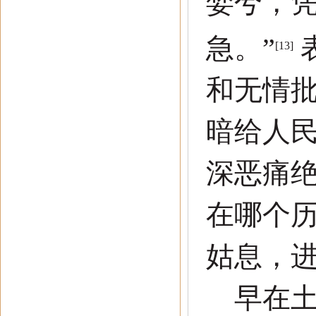
婪兮，
急。
”
[13]
和无情
暗给人
深恶痛
在哪个
姑息，
早在土