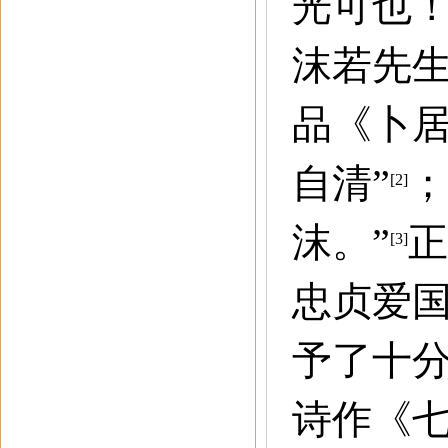
光可也
沫若先
品《卜
自清
”
；
[2]
沫。
”
正
[3]
忠贞爱
予了十
诗作《七