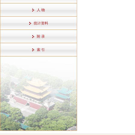
人 物
统计资料
附 录
索 引