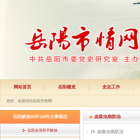
网站首页
岳阳概览
史志工作
您好，欢迎访问岳阳市情网!
岳阳解放60年100件大事图志
血吸虫病防治
岳阳全境和平解放
18. 血吸虫病防治