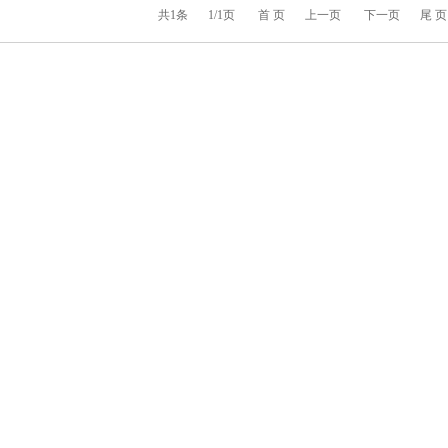
共1条
1/1页
首 页
上一页
下一页
尾 