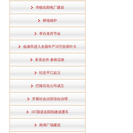
华能岳阳电厂建设
耕地保护
举办龙舟节会
临湘市进入全国年产10万担茶叶大
多党合作 参政议政
纪念平江起义
巴陵石化公司成立
开展社会治安综合治理
107国道岳阳段建成通车
南湖广场建设