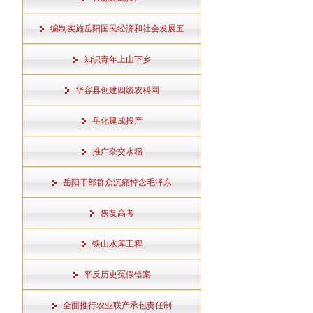
编制实施岳阳国民经济和社会发展五
知识青年上山下乡
华容县创建四级农科网
岳化建成投产
推广杂交水稻
岳阳干部群众沉痛悼念毛泽东
恢复高考
铁山水库工程
平反历史冤假错案
全面推行农业联产承包责任制