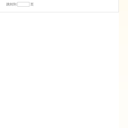
页
跳转到
页