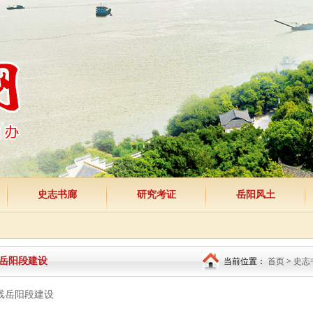
史志书廊
研究考证
岳阳风土
岳阳段建设
当前位置：
首页
>
史志
专线岳阳段建设