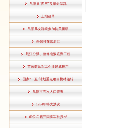
岳阳县“四三”反革命暴乱
土地改革
岳阳儿女踊跃参加抗美援朝
任弼时在京逝世
荆江分洪、整修南洞庭湖工程
首家驻岳军工企业建成投产
国家“一五”计划重点项目桃林铅锌
岳阳市五次人口普查
1954年特大洪灾
60位岳籍开国将军被授衔