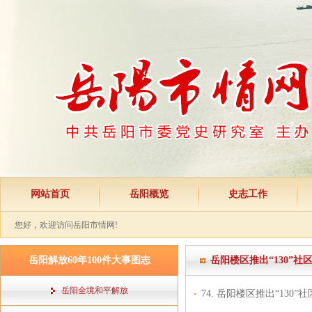
网站首页
岳阳概览
史志工作
您好，欢迎访问岳阳市情网!
岳阳解放60年100件大事图志
岳阳楼区推出“130”社
岳阳全境和平解放
74. 岳阳楼区推出“130”