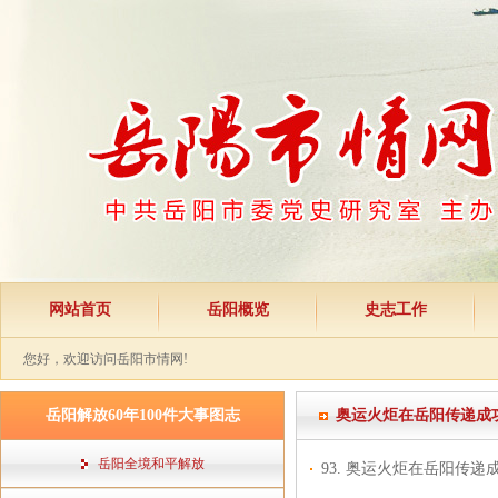
网站首页
岳阳概览
史志工作
您好，欢迎访问岳阳市情网!
岳阳解放60年100件大事图志
奥运火炬在岳阳传递成
岳阳全境和平解放
93. 奥运火炬在岳阳传递